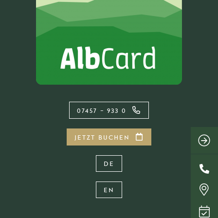
07457 – 933 0
JETZT BUCHEN
DE
EN